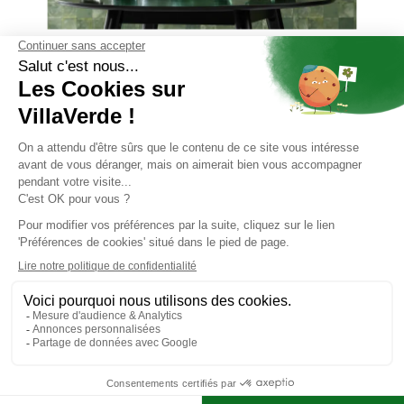
apportez de la douceur
dans votre Intérieur
Pour la déco, on n’hésite pas à habiller nos fenêtres avec des
rideaux en lin, de parer nos sols de tapis sobres et confortables.
Ce style met en avant des matériaux récupérés, recyclés, qui
ont une histoire et ont su traverser les époques. On utilise par
exemple des dames jeannes et bonbonnes en verre recyclé, des
pots en argile ou des assiettes en céramique. On peut faire venir
à l’intérieur des matériaux a priori d’extérieur pour créer une
ambiance atelier.