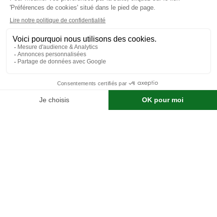
neige donneront instantanément un air de fêtes à votre
devanture !
pour vos façades :
Du côté de votre façade, sublimez-là en installant des
guirlandes stalactites simulant l’effet de chute de neige qui
tombe. De quoi apporter une touche festive à votre maison et
vous plonger dans une ambiance chalet de montagne. Il est
aussi possible d’animer votre façade en optant pour un
projecteur laser ou led diffusant une multitude de petit point
lumineux, bonshommes de neige, flocons ou encore Père Noël
qui tournoient et bougent plus ou moins rapidement.
.
les Décorations