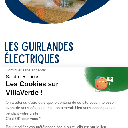
Les guirlandes
électriques
pour vos fenêtres :
Du côté de vos fenêtres, misez sur des guirlandes électriques à
déposer le long des encadrements. Si vous recherchez un effet
féerique, optez pour des guirlandes de lumières LED (peu
énergivore) blanc chaud ou blanc froid, et pour un côté plus
festif, préférez des guirlandes multicolores. Parce que Noël est
synonyme de partage, n'hésitez pas à accrocher à vos fenêtres
des décorations lumineuses pour en faire profiter aussi les
passants : étoile filante, Père Noël ou encore bonhomme de