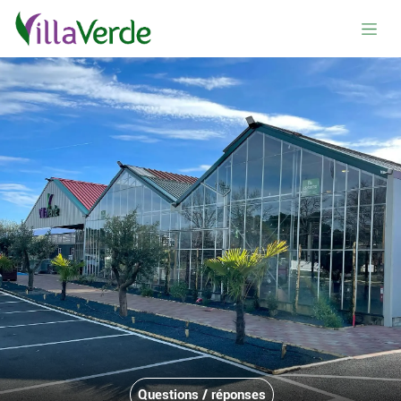
Se rendre au contenu
Questions / réponses