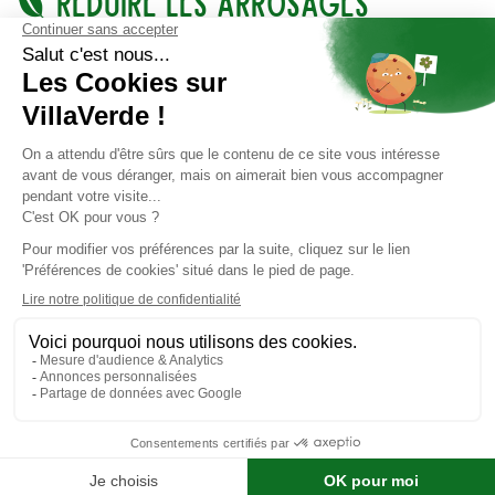
Réduire les arrosages
L'humidité peut être problématique en hiver car elle peut geler et
causer des dommages. Réduisez les arrosages pour éviter que
le substrat ne reste détrempé. Arrosez uniquement lorsque le
sol est sec et pendant les périodes de redoux.