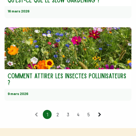
16 mars 2026
Comment attirer les insectes pollinisateurs
?
9 mars 2026
1
2
3
4
5