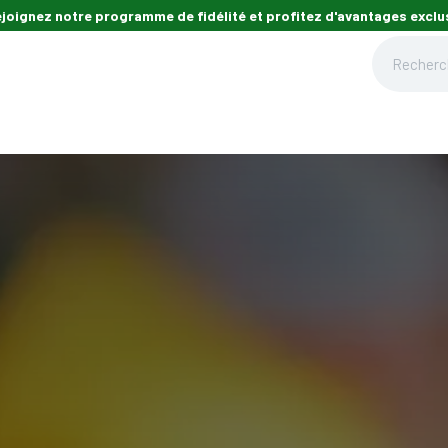
ejoignez notre programme de fidélité et profitez d'avantages exclus
din
Maison
Mon animal
Carte cadeau
Nos magasins
Nos cons