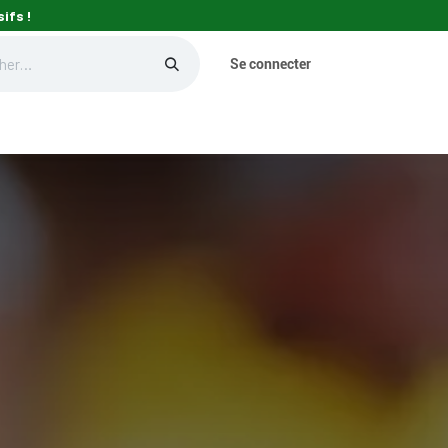
ifs !
Se connecter
eils