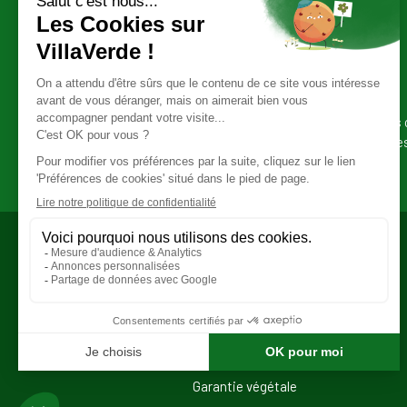
Abonnez-vous
à notre newsletter
Retrouvez toute l'actualité de votre magasin, les 
promotionnelles et les bons plans de nos marque
SERVICES
Calendrier du jardinier
Magazines et catalogues
Notre programme de fidélité
Garantie végétale