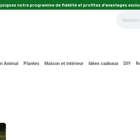
ejoignez notre programme de fidélité et profitez d'avantages exclus
din
Maison
Mon animal
Carte cadeau
Nos magasins
Nos cons
n Animal
Plantes
Maison et intérieur
Idées cadeaux
DIY
R