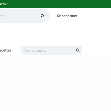
ifs !
Se connecter
eils
ecettes