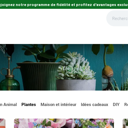
ejoignez notre programme de fidélité et profitez d'avantages exclus
din
Maison
Mon animal
Carte cadeau
Nos magasins
Nos cons
n Animal
Plantes
Maison et intérieur
Idées cadeaux
DIY
R