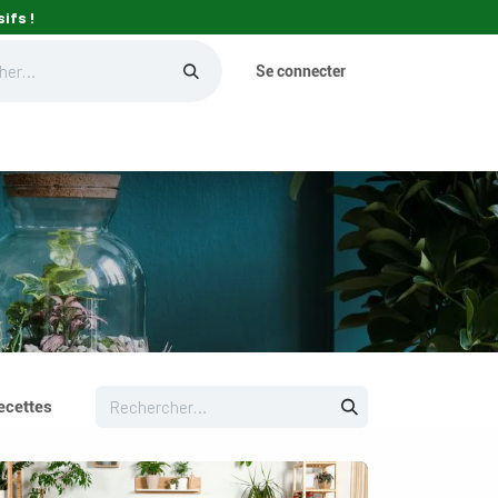
ifs !
Se connecter
eils
ecettes