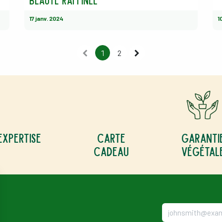
beauté raffinée
17 janv. 2024
1
1
2
Expertise
Carte
Garanti
cadeau
végétal