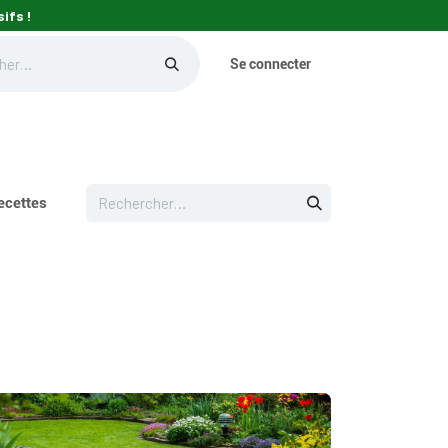
ifs !
Se connecter
eils
ecettes