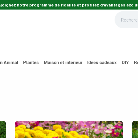
ejoignez notre programme de fidélité et profitez d'avantages exclus
din
Maison
Mon animal
Carte cadeau
Nos magasins
Nos cons
n Animal
Plantes
Maison et intérieur
Idées cadeaux
DIY
R