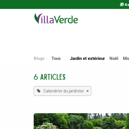
Se rendre au contenu
🎁 R
Jar
Blogs :
Tous
Jardin et extérieur
Noël
Mo
6 Articles
Calendrier du jardinier
×